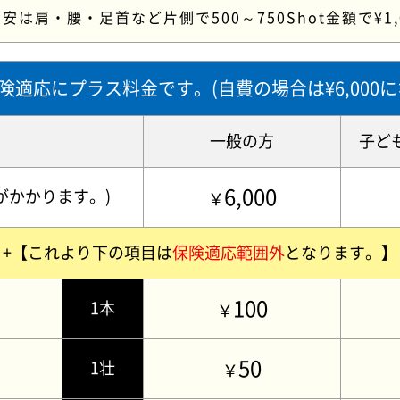
安は肩・腰・足首など片側で500～750Shot金額で¥1,
険適応にプラス料金です。(自費の場合は¥6,000に
一般の方
子ど
6,000
がかかります。)
￥
+【これより下の項目は
保険適応範囲外
となります。】
100
1本
￥
50
1壮
￥