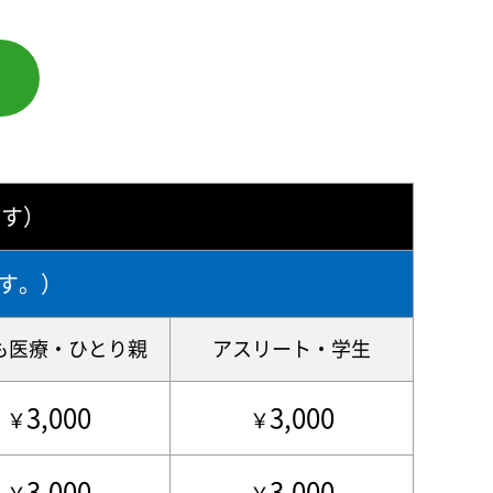
ます）
す。）
も医療・ひとり親
アスリート・学生
R・鍼灸・マッサージ・ストレッチなど多
3,000
3,000
￥
￥
の機材になります。では、なぜ病院で
3,000
3,000