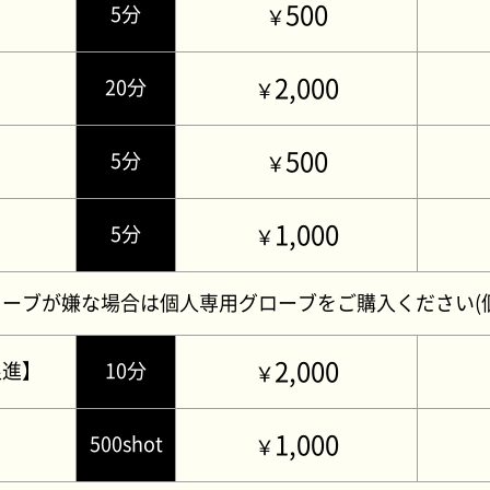
500
5分
￥
材は効果効能、安全性など民間の製品とは基準や
2,000
20分
￥
や病院のクオリティーで提供させていただいてお
500
5分
￥
1,000
5分
￥
ブが嫌な場合は個人専用グローブをご購入ください(個人
2,000
促進】
10分
￥
1,000
500shot
￥