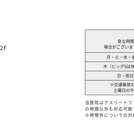
急な時
場合がございます
2F
月・火・水・
木（ビッグSは
日・祝日
※交通事故
土曜日の
当医院はアスリートフ
の時間以外も対応可能
※時間外についての対