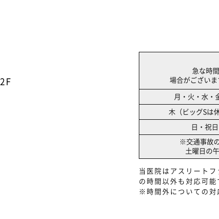
急な時
場合がございます
2F
月・火・水・
木（ビッグSは
日・祝日
※交通事故
土曜日の
当医院はアスリートフ
の時間以外も対応可能
※時間外についての対