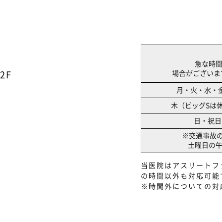
急な時
場合がございます
2F
月・火・水・
木（ビッグSは
日・祝日
※交通事故
土曜日の
当医院はアスリートフ
の時間以外も対応可能
※時間外についての対